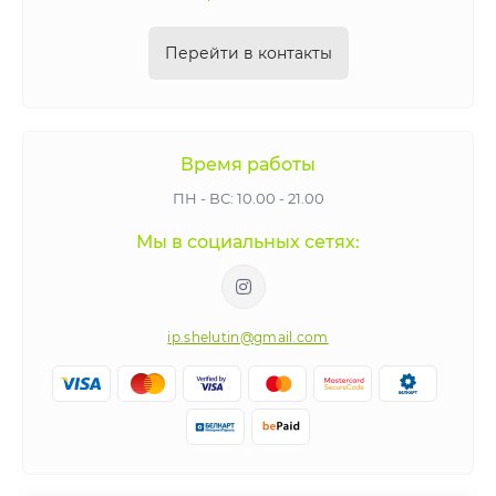
устойчивы, маневренны и подходят как для
спуска с горок, так и для катания по ровной
Перейти в контакты
поверхности.
Как выбрать?
Для адреналина и легкости —
Время работы
выбирайте тюбинг.
ПН - ВС: 10.00 - 21.00
Для контроля и маневренности — ваш
Мы в социальных сетях:
выбор снегокат.
Для надежности и классического катания —
берите санки.
ip.shelutin@gmail.com
Найдите свой идеальный зимний транспорт и
подарите себе и детям незабываемые эмоции!