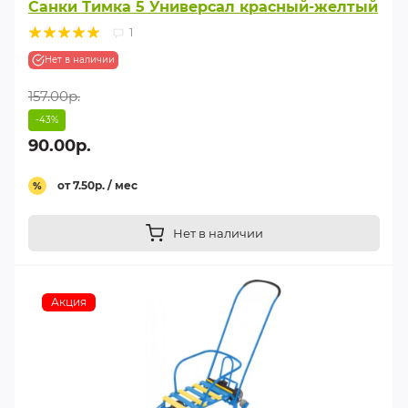
Санки Тимка 5 Универсал красный-желтый
1
Нет в наличии
157.00р.
-43%
90.00р.
от 7.50р. / мес
%
Нет в наличии
Акция