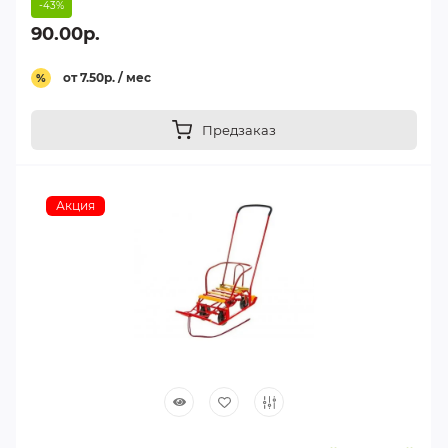
-43%
90.00р.
от 7.50р. / мес
%
Предзаказ
Акция