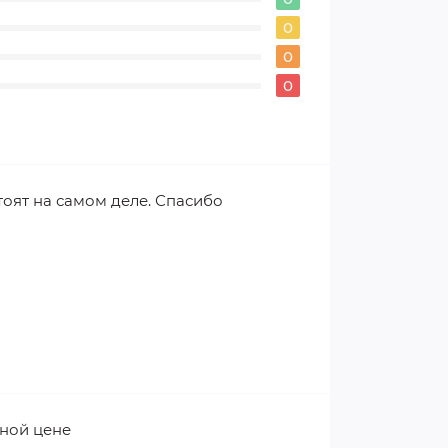
0
0
0
оят на самом деле. Спасибо
пной цене