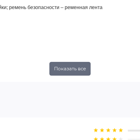
ейки; ремень безопасности – ременная лента
Показать все
ь
ля удобной транспортировки
 по спинке х В по спинке на полозьях/В по спинке на колес
х/на колесах: 180/240мм