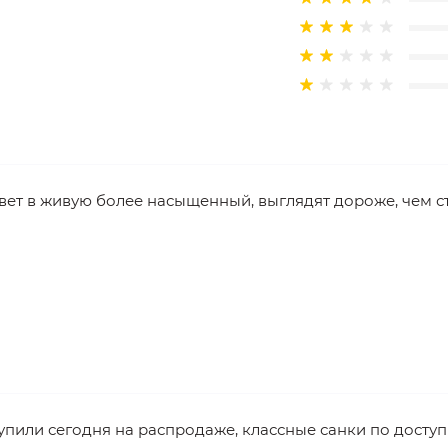
сах: 940/1000мм
и:
вет в живую более насыщенный, выглядят дороже, чем ст
5
упили сегодня на распродаже, классные санки по досту