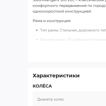
комфортного передвижения по городс
односкоростной конструкцией.
Рама и конструкция:
Тип рамы: Стальная, дорожного ти
Размер рамы: 20 дюймов (оптимален
Вилка: Жесткая стальная
Рулевая колонка: Резьбового типа
Общий вес конструкции: 16,65 кг
Характеристики
Трансмиссия и привод:
КОЛЁСА
Количество скоростей: 1 (фиксиро
Шатунная система: Стальная, 40 зу
Диаметр колес
Задняя звезда: 19 зубьев