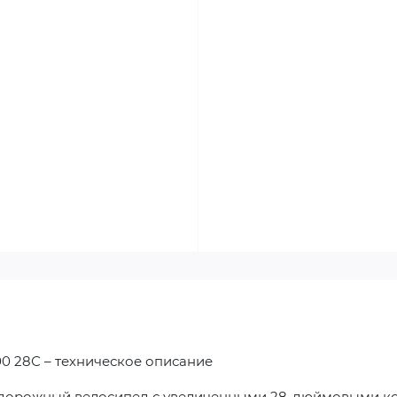
0 28С – техническое описание
ий дорожный велосипед с увеличенными 28-дюймовыми к