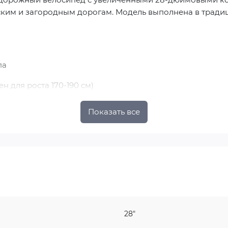
ким и загородным дорогам. Модель выполнена в тради
па
 для роста 170-190 см)
Показать все
ванная передача)
бьев
28"