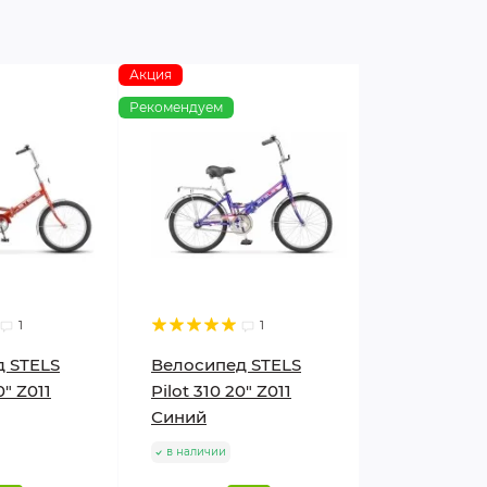
Акция
Рекомендуем
1
1
 STELS
Велосипед STELS
0" Z011
Pilot 310 20" Z011
Синий
в наличии