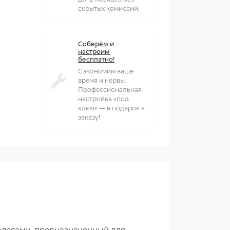
скрытых комиссий.
Соберём и
настроим
бесплатно!
Сэкономим ваше
время и нервы.
Профессиональная
настройка «под
ключ» — в подарок к
заказу!
олесами, предназначенный для