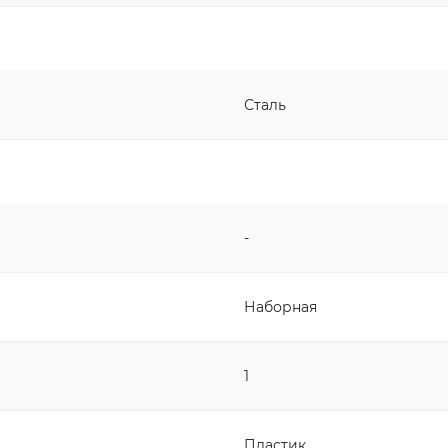
бует обслуживания)
йками (передняя и задняя)
Сталь
моз)
нтегрированный во втулку
-
Наборная
го типа)
1
полноразмерные)
Пластик