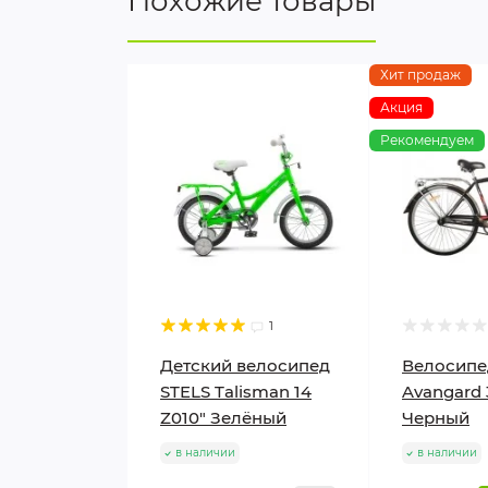
Похожие товары
Хит продаж
Акция
Рекомендуем
1
Детский велосипед
Велосипе
STELS Talisman 14
Avangard 
Z010" Зелёный
Черный
в наличии
в наличии