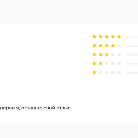
го транспортного средства
льные требования к обслуживанию:
екомендуемое 3,5-4,5 атм)
еханизма во втулке
ементов
плектом стальных нержавеющих крыльев, обеспечивающи
дная корзина, звонок) не входят в базовую комплектац
 первым, оставьте свой отзыв.