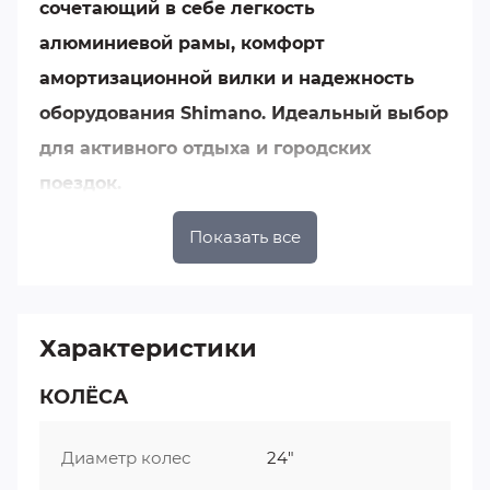
сочетающий в себе легкость
алюминиевой рамы, комфорт
амортизационной вилки и надежность
оборудования Shimano. Идеальный выбор
для активного отдыха и городских
поездок.
Ключевые преимущества:
Показать все
•
Облегченная конструкция
— алюминиевая
рама 12" обеспечивает легкость управления и
маневренность
Характеристики
•
Комфортная амортизация
— вилка Mode
(MD-711B) сглаживает неровности дороги
КОЛЁСА
•
Профессиональное переключение
— 7-
скоростная трансмиссия с оборудованием
Диаметр колес
24"
Shimano