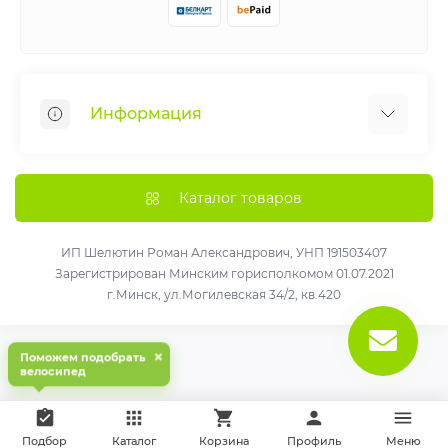
Информация
Веломастерская
Рассрочка
Каталог товаров
Как получить больше удовольствия от вашего
нового велосипеда !
ИП Шелютин Роман Александрович, УНП 191503407
Зарегистрирован Минским горисполкомом 01.07.2021
О нас
г.Минск, ул.Могилевская 34/2, кв.420
Доставка и оплата
Политика конфиденциальности
×
Поможем подобрать
Договор публичной оферты
велосипед
Связаться с нами
Карта сайта
Подбор
Каталог
Корзина
Профиль
Меню