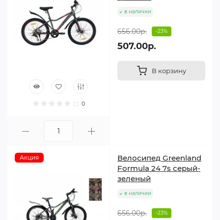
в наличии
656.00р.
-23%
507.00р.
В корзину
0
Велосипед Greenland
Акция
Formula 24 7s серый-
зеленый
в наличии
656.00р.
-23%