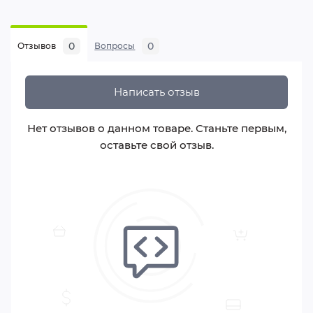
Тормоза
• Передний тормоз: V-brake
• Задний тормоз: V-brake
0
0
Отзывов
Вопросы
Колеса
• Диаметр: 24 дюйма
Написать отзыв
• Обода: двойные алюминиевые
• Покрышки: Wanda P1197 (2.13")
Нет отзывов о данном товаре. Станьте первым,
Компоненты
оставьте свой отзыв.
• Педали: платформенные пластиковые
• Седло: женское
Особенности:
Специальная геометрия рамы для женской
посадки
Усиленная конструкция двойных ободьев
Протектор покрышек для различных типов
покрытия