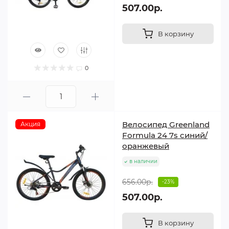
507.00р.
В корзину
0
Велосипед Greenland
Акция
Formula 24 7s синий/
оранжевый
в наличии
656.00р.
-23%
507.00р.
В корзину