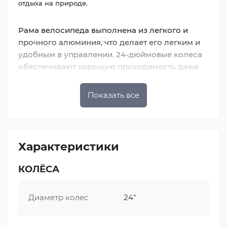
отдыха на природе.
Рама велосипеда выполнена из легкого и
прочного алюминия, что делает его легким и
удобным в управлении. 24-дюймовые колеса
обеспечивают хорошую проходимость даже
по пересеченной местности. Колеса также
имеют повышенную амортизацию, что делает
Показать все
поездки более комфортными и безопасными.
Codifice Prime 24" оснащен надежной
трансмиссией на 21 скорость, позволяющей
Характеристики
легко изменять скорость в зависимости от
условий дороги. Тормоза рассчитаны на
КОЛЁСА
надежное и безопасное торможение в любых
ситуациях.
Диаметр колес
24"
Эргономичное седло и удобные ручки руля