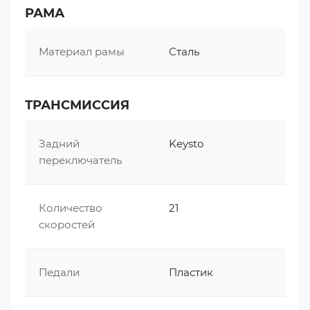
делают поездку на велосипеде максимально
РАМА
комфортной. Стильный дизайн и яркие цвета
делают Codifice Prime 24" привлекательным и
Материал рамы
Сталь
модным аксессуаром для активного образа
жизни.
ТРАНСМИССИЯ
Задний
Keysto
переключатель
Количество
21
скоростей
Педали
Пластик