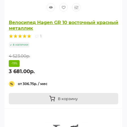
Велосипед Hagen GR 10 восточный красный
металлик
1
в наличии
4 523.00р.
-19%
3 681.00р.
от 306.75р. / мес
%
В корзину