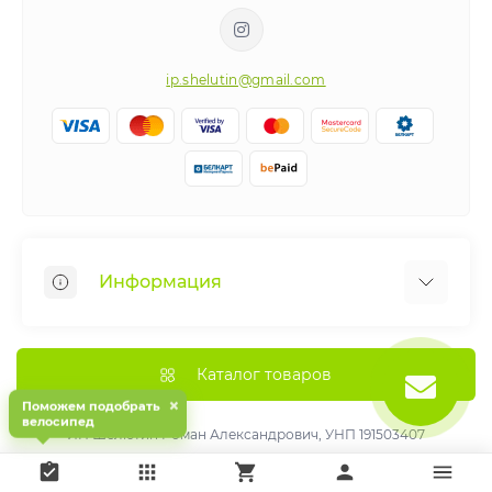
ip.shelutin@gmail.com
Информация
Веломастерская
Рассрочка
Каталог товаров
Как получить больше удовольствия от вашего
×
Поможем подобрать
велосипед
нового велосипеда !
ИП Шелютин Роман Александрович, УНП 191503407
Зарегистрирован Минским горисполкомом 01.07.2021
О нас
г.Минск, ул.Могилевская 34/2, кв.420