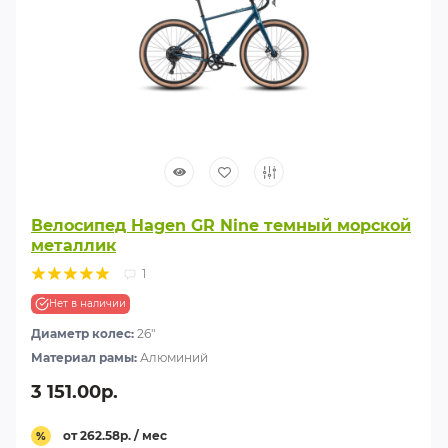
Велосипед Hagen GR Nine темный морской
металлик
1
Нет в наличии
Диаметр колес:
26"
Материал рамы:
Алюминий
3 151.00р.
от 262.58р. / мес
%