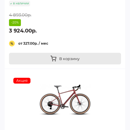
в наличии
4 893.00р.
-20%
3 924.00р.
от 327.00р. / мес
%
В корзину
Акция