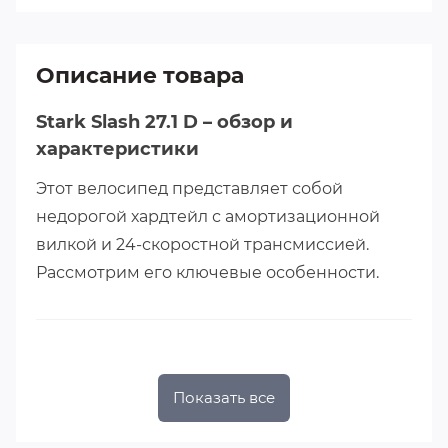
Описание товара
Stark Slash 27.1 D – обзор и
характеристики
Этот велосипед представляет собой
недорогой хардтейл с амортизационной
вилкой и 24-скоростной трансмиссией.
Рассмотрим его ключевые особенности.
Рама и вилка
Показать все
Рама
: Алюминиевая, размер
16"
(оптимален
для роста
160–175 см
).