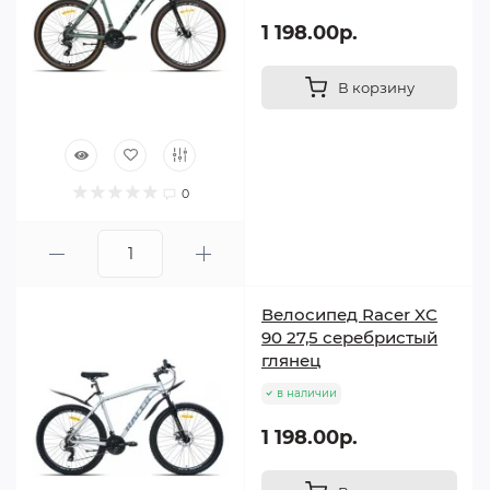
1 198.00р.
Racer Boxfer 26
— ваш надежный партнер для
ежедневных приключений и открытия новых
маршрутов!
В корзину
Теги:
Горные велосипеды RACER
0
Велосипед Racer XC
90 27,5 серебристый
глянец
в наличии
1 198.00р.