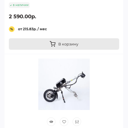
в наличии
2 590.00р.
от 215.83р. / мес
%
В корзину