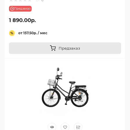
Предзаказ
1 890.00р.
от 157.50р. / мес
%
Предзаказ