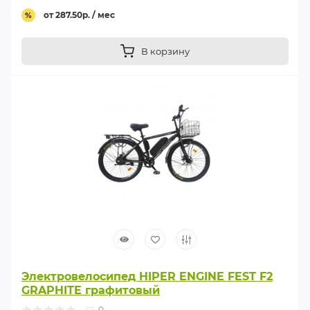
от 287.50р. / мес
%
В корзину
Электровелосипед HIPER ENGINE FEST F2
GRAPHITE графитовый
0