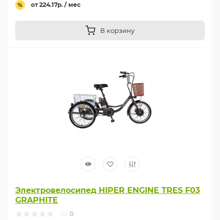
от 224.17р. / мес
%
В корзину
Электровелосипед HIPER ENGINE TRES F03
GRAPHITE
0