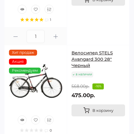
1
Велосипед STELS
Хит продаж
Avangard 300 28"
Акция
Черный
Рекомендуем
в наличии
568.00р.
-16%
475.00р.
В корзину
0