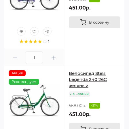
451.00р.
В корзину
1
Велосипед Stels
Акция
Legenda 240 26C
Рекомендуем
зеленый
в наличии
568.00р.
-21%
451.00р.
В корзину