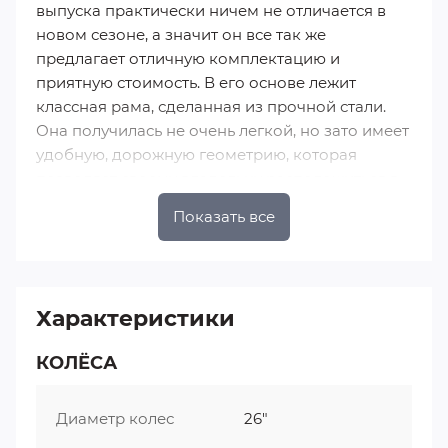
выпуска практически ничем не отличается в
новом сезоне, а значит он все так же
предлагает отличную комплектацию и
приятную стоимость. В его основе лежит
классная рама, сделанная из прочной стали.
Она получилась не очень легкой, но зато имеет
удобную, дорожную геометрию, которая
позволяет своему владельцу расположиться в
мягком сиденье с максимальным комфортом.
Показать все
Диаметр колеса составляет 26 дюймов,
поэтому можно рассчитывать на высокую
плавность хода. Удачная дорожная резина
гарантирует отличное сцепление с
Характеристики
поверхностью и низкое сопротивление
качению. Привод собран на базе
КОЛЁСА
переключателя Shimano, поэтому можно
рассчитывать на быстрое и точное
переключение. Благодаря отличному
Диаметр колес
26"
оснащению, куда входят крылья, багажник,