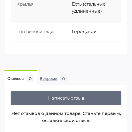
протектора типа "полуслик".
Крылья
Есть (стальные,
удлиненные)
Обода: Стальные обода.
5. Компоненты
Тип велосипеда
Городской
Руль: Ширина руля составляет 560 мм.
Седло: Комфортное седло,
ориентированное на неспешные прогулки.
Педали: Платформенные педали из
пластика.
0
0
Отзывов
Вопросы
6. Комплектация
Велосипед полностью укомплектован для
Написать отзыв
городской эксплуатации:
Защитное
Нет отзывов о данном товаре. Станьте первым,
оборудование: Полноразмерные передний
оставьте свой отзыв.
и задний щитки (брызговики).