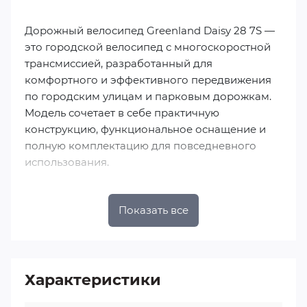
Дорожный велосипед Greenland Daisy 28 7S —
это городской велосипед с многоскоростной
трансмиссией, разработанный для
комфортного и эффективного передвижения
по городским улицам и парковым дорожкам.
Модель сочетает в себе практичную
конструкцию, функциональное оснащение и
полную комплектацию для повседневного
использования.
Описание характеристик
Показать все
1. Рама и вилка
Материал рамы: Рама изготовлена из стали
Hi-ten.
Характеристики
Тип рамы: Открытая (женская) геометрия
рамы размером 20 дюймов,