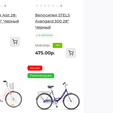
0
0
 Aist 28-
Велосипед STELS
8" Черный
Avangard 300 28"
Черный
в наличии
568.00р.
-16%
475.00р.
Акция
Рекомендуем