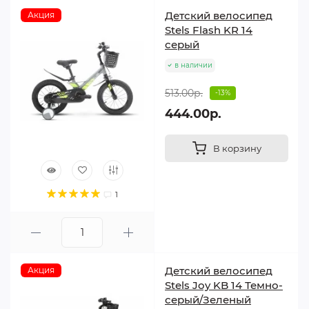
Детский велосипед
Акция
Stels Flash KR 14
серый
в наличии
513.00р.
-13%
444.00р.
В корзину
1
Детский велосипед
Акция
Stels Joy KB 14 Темно-
серый/Зеленый