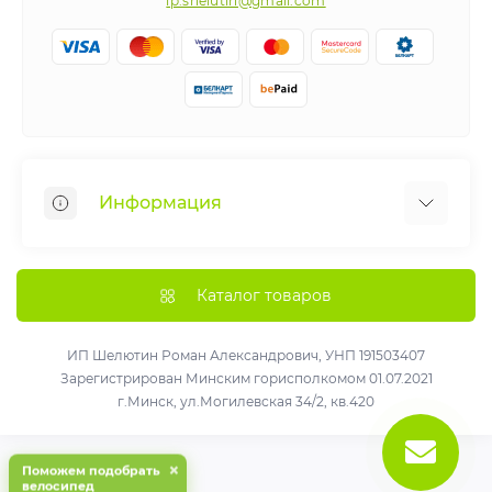
ip.shelutin@gmail.com
Информация
Веломастерская
Рассрочка
Каталог товаров
Как получить больше удовольствия от вашего
нового велосипеда !
ИП Шелютин Роман Александрович, УНП 191503407
Зарегистрирован Минским горисполкомом 01.07.2021
О нас
г.Минск, ул.Могилевская 34/2, кв.420
Доставка и оплата
Политика конфиденциальности
×
Поможем подобрать
Договор публичной оферты
велосипед