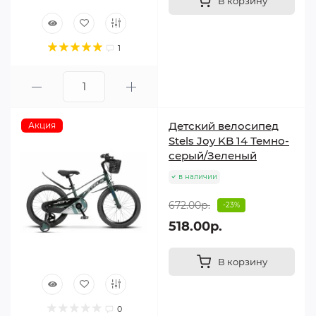
В корзину
1
Детский велосипед
Акция
Stels Joy KB 14 Темно-
серый/Зеленый
в наличии
672.00р.
-23%
518.00р.
В корзину
0