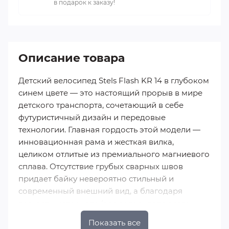
в подарок к заказу!
Описание товара
Детский велосипед Stels Flash KR 14 в глубоком
синем цвете — это настоящий прорыв в мире
детского транспорта, сочетающий в себе
футуристичный дизайн и передовые
технологии. Главная гордость этой модели —
инновационная рама и жесткая вилка,
целиком отлитые из премиального магниевого
сплава. Отсутствие грубых сварных швов
придает байку невероятно стильный и
современный внешний вид, а благодаря
легкости материала (вес велосипеда всего
около 8 кг) малыш 3–5 лет сможет без труда
Показать все
управлять им, разгоняться и самостоятельно