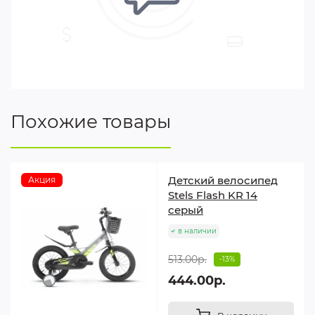
Похожие товары
Детский велосипед
Акция
Stels Flash KR 14
серый
в наличии
513.00р.
-13%
444.00р.