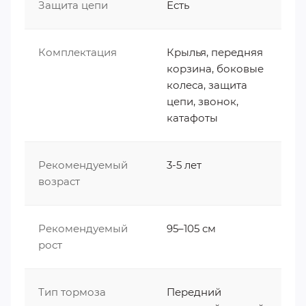
сохранят одежду в чистоте даже после самых
Защита цепи
Есть
активных заездов по лужам, а эргономичное
седло обеспечит комфорт на протяжении всей
Комплектация
Крылья, передняя
прогулки.
корзина, боковые
Теги:
Детские велосипеды STELS
колеса, защита
цепи, звонок,
катафоты
Рекомендуемый
3-5 лет
возраст
Рекомендуемый
95–105 см
рост
Тип тормоза
Передний