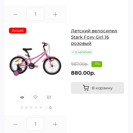
Детский велосипед
Акция
Stark Foxy Girl 16
розовый
в наличии
987.00р.
-11%
880.00р.
В корзину
0