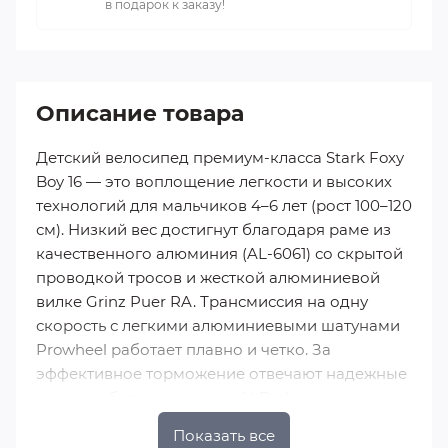
в подарок к заказу!
Описание товара
Детский велосипед премиум-класса Stark Foxy
Boy 16 — это воплощение легкости и высоких
технологий для мальчиков 4–6 лет (рост 100–120
см). Низкий вес достигнут благодаря раме из
качественного алюминия (AL-6061) со скрытой
проводкой тросов и жесткой алюминиевой
вилке Grinz Puer RA. Трансмиссия на одну
скорость с легкими алюминиевыми шатунами
Prowheel работает плавно и четко. За
эффективное торможение отвечают надежные
ручные ободные тормоза V-Brake,
установленные на переднем и заднем колесах.
Показать все
Накатистые покрышки CST шириной 1,75"