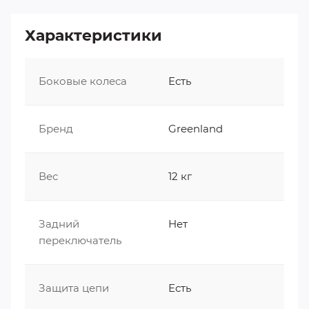
колеса для начинающих велосипедистов и
крылья для защиты от брызг. Односкоростная
Характеристики
трансмиссия делает велосипед максимально
простым в обслуживании и эксплуатации.
Боковые колеса
Есть
Теги:
Детские велосипеды GREENLAND
Бренд
Greenland
Вес
12 кг
Задний
Нет
переключатель
Защита цепи
Есть