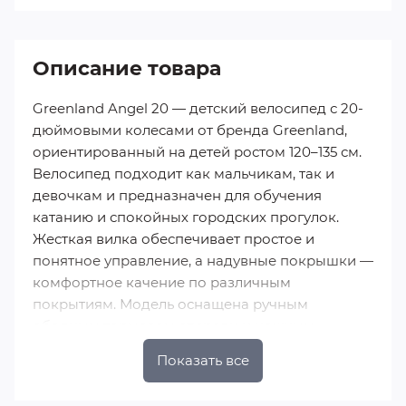
Описание товара
Greenland Angel 20 — детский велосипед с 20-
дюймовыми колесами от бренда Greenland,
ориентированный на детей ростом 120–135 см.
Велосипед подходит как мальчикам, так и
девочкам и предназначен для обучения
катанию и спокойных городских прогулок.
Жесткая вилка обеспечивает простое и
понятное управление, а надувные покрышки —
комфортное качение по различным
покрытиям. Модель оснащена ручным
ободным тормозом спереди и ножным
тормозом сзади, что позволяет ребенку
Показать все
интуитивно контролировать скорость. В
комплекте предусмотрены съемные боковые