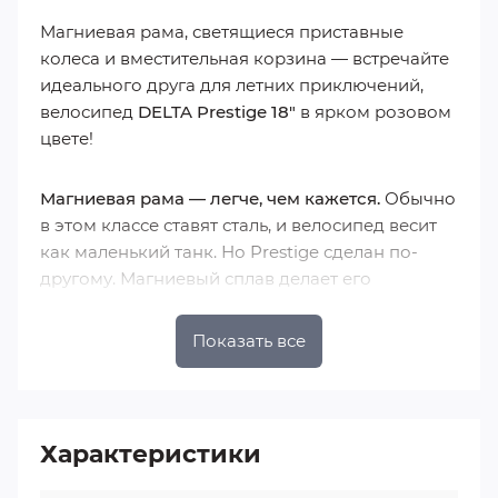
Магниевая рама, светящиеся приставные
колеса и вместительная корзина — встречайте
идеального друга для летних приключений,
велосипед
DELTA Prestige 18"
в ярком розовом
цвете!
Магниевая рама — легче, чем кажется.
Обычно
в этом классе ставят сталь, и велосипед весит
как маленький танк. Но Prestige сделан по-
другому. Магниевый сплав делает его
аномально легким. Ребенок 5-8 лет без
проблем сам закатит его на горку, перенесет
Показать все
через лужу и не будет падать под ним на
поворотах. Легкий вес = больше контроля и
меньше усталости.
Характеристики
Светящиеся приставные колеса — вечернее