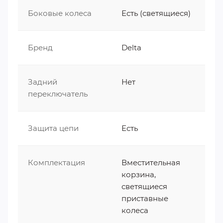
шоу.
Встроенные светодиоды в
полиуретановых приставных колесах — это то,
Боковые колеса
Есть (светящиеся)
от чего дети реально фанатеют. Как только
колеса начинают крутиться, они загораются
Бренд
Delta
ярким светом. Вечером велосипед
превращается в светящийся болид — красиво,
весело и безопасно (в сумерках ребенка видно
Задний
Нет
издалека). А когда баланс будет пойман,
переключатель
колеса можно легко снять.
В комплекте также предусмотрена удобная
Защита цепи
Есть
передняя корзинка для игрушек и мелочей.
Остановка осуществляется надежной двойной
системой тормозов: передним ручным V-brake
Комплектация
Вместительная
и классическим задним ножным.
корзина,
светящиеся
Теги:
Детские велосипеды DELTA
приставные
колеса