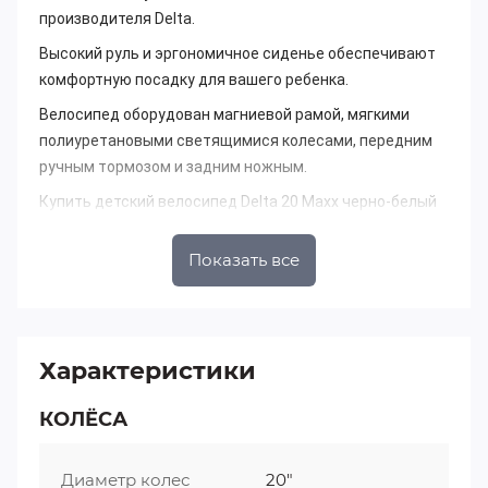
производителя Delta.
Высокий руль и эргономичное сиденье обеспечивают
комфортную посадку для вашего ребенка.
Велосипед оборудован магниевой рамой, мягкими
полиуретановыми светящимися колесами, передним
ручным тормозом и задним ножным.
Купить детский велосипед Delta 20 Maxx черно-белый
можно в интернет-магазине StelsVelo оформив
заказ через корзину или позвонив нам по указанным
Показать все
телефонам.
Изображения товара, включая цвет, могут отличаться
от реального внешнего вида. Комплектация также
Характеристики
может быть изменена производителем без
предварительного уведомления. Описание не является
КОЛЁСА
публичной офертой. Убедительно просим Вас при
выборе модели проверять наличие желаемых функций
и характеристик.
Диаметр колес
20"