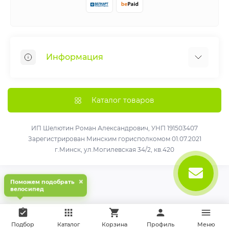
Информация
Веломастерская
Рассрочка
Каталог товаров
Как получить больше удовольствия от вашего
нового велосипеда !
ИП Шелютин Роман Александрович, УНП 191503407
Зарегистрирован Минским горисполкомом 01.07.2021
О нас
г.Минск, ул.Могилевская 34/2, кв.420
Доставка и оплата
Политика конфиденциальности
×
Поможем подобрать
Договор публичной оферты
велосипед
Связаться с нами
Карта сайта
Подбор
Каталог
Корзина
Профиль
Меню
Производители