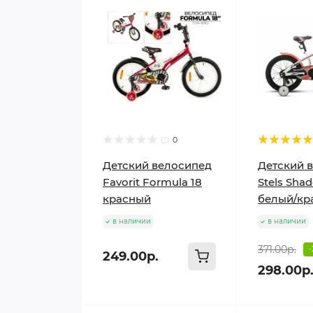
0
Детский велосипед
Детский 
Favorit Formula 18
Stels Sha
красный
белый/кр
в наличии
в наличии
371.00р.
249.00р.
298.00р