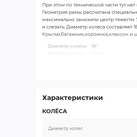
При этом по технической части тут нет
Геометрия рамы рассчитана специально
максимально занизили центр тяжести. 
и слезать. Диаметр колеса составляет 1
Крылья,багажник,корзинка,клаксон и 
Диаметр колеса 18''
Материал рамы Сталь
Тормоза Передний ручной и з
Багажник Установлен
Количество скоростей 1
Аксессуары Передняя корзина, г
Крылья Сталь
Характеристики
Защита А-тип
Пол для девочек
КОЛЁСА
Наименование ободов алюминиев
При покупке опирайтесь не только на
характеристикам, предложите его оцен
Диаметр колес
важных решений, как приобретение для