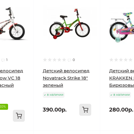
1
0
велосипед
Детский велосипед
Детский в
dow VC 18
Novatrack Strike 18"
KRAKKEN M
асный
зеленый
Бирюзовы
в наличии
в наличии
-20%
390.00р.
280.00р.
.