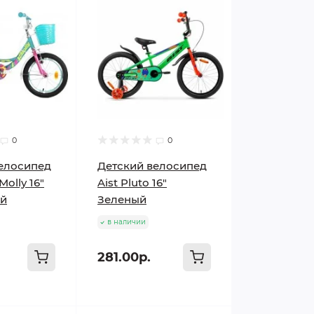
0
0
елосипед
Детский велосипед
olly 16"
Aist Pluto 16"
й
Зеленый
в наличии
281.00р.