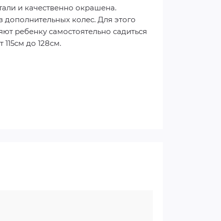
стали и качественно окрашена.
з дополнительных колес. Для этого
яют ребенку самостоятельно садиться
 115см до 128см.
 Выбрав велосипед по техническим
ою значимость при принятии таких
спорта.