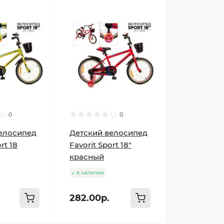
0
0
елосипед
Детский велосипед
rt 18
Favorit Sport 18"
красный
в наличии
282.00р.