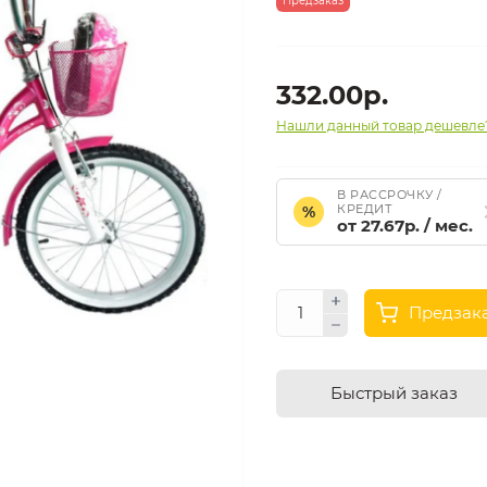
Предзаказ
332.00р.
Нашли данный товар дешевле
В РАССРОЧКУ /
КРЕДИТ
%
от 27.67р. / мес.
Предзак
Быстрый заказ