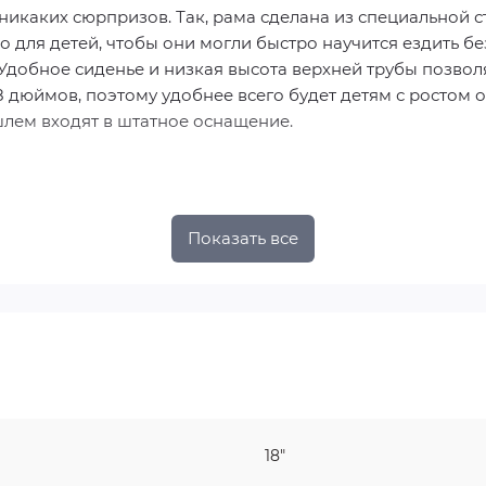
 никаких сюрпризов. Так, рама сделана из специальной 
 для детей, чтобы они могли быстро научится ездить бе
Удобное сиденье и низкая высота верхней трубы позвол
8 дюймов, поэтому удобнее всего будет детям с ростом от
шлем входят в штатное оснащение.
адний ножной
Показать все
удок,шлем
ые
 советы продавцов-консультантов и интернет-знакомых.
ить будущему владельцу: ребенку важно чувствовать св
18"
 него нового, личного, самого классного и крутого тран